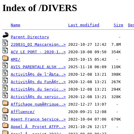
Index of /DIVERS
Name
Last modified
Size
De
Parent Directory
220831_DI Mascareign..>
ACV LE PORT - 2020-1..>
AMI/
AVIS PARENTALE ALSH ..>
ActivitÃ©s de l'Ã‰ta..>
ActivitÃ©s du FunÃ©r..>
ActivitÃ©s du Servic..>
ActivitÃ©s du servic..>
Affichage numÃ©rique..>
Affluence/
Agent France Service..>
Appel Ã  Projet ATFP..>