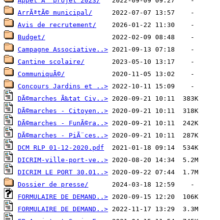
Appel Ã  projet 2023/
ArrÃªtÃ© municipal/
Avis de recrutement/
Budget/
Campagne Associative..>
Cantine scolaire/
CommuniquÃ©/
Concours Jardins et ..>
DÃ©marches Ã‰tat Civ..>
DÃ©marches - Citoyen..>
DÃ©marches - FunÃ©ra..>
DÃ©marches - PiÃ¨ces..>
DCM RLP 01-12-2020.pdf
DICRIM-ville-port-ve..>
DICRIM LE PORT 30.01..>
Dossier de presse/
FORMULAIRE DE DEMAND..>
FORMULAIRE DE DEMAND..>