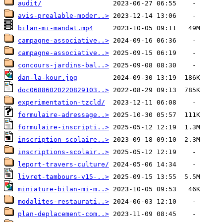
audit/
avis-prealable-moder..>
bilan-mi-mandat.mp4
campagne-associative..>
campagne-associative..>
concours-jardins-bal..>
dan-la-kour.jpg
doc06886020220829103..>
experimentation-tzcld/
formulaire-adressage..>
formulaire-inscripti..>
inscription-scolaire..>
inscriptions-scolair..>
leport-travers-culture/
livret-tambours-v15-..>
miniature-bilan-mi-m..>
modalites-restaurati..>
plan-deplacement-com..>