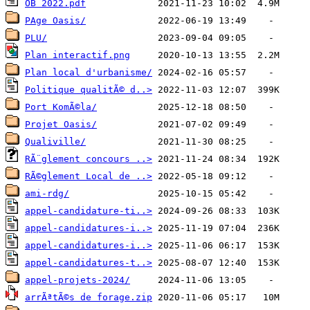
OB 2022.pdf
PAge Oasis/
PLU/
Plan interactif.png
Plan local d'urbanisme/
Politique qualitÃ© d..>
Port KomÃ©la/
Projet Oasis/
Qualiville/
RÃ¨glement concours ..>
RÃ©glement Local de ..>
ami-rdg/
appel-candidature-ti..>
appel-candidatures-i..>
appel-candidatures-i..>
appel-candidatures-t..>
appel-projets-2024/
arrÃªtÃ©s de forage.zip