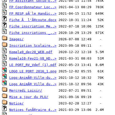
FP Assistant Socio-E..>
FP Coordonnateur Loc..>
FP RESP pÃ´le Handic..>
Fiche Ã  l'Ã©coute.docx
Fiche inscription Me..>
Fiche inscriptions _..>
Images/
Inscription Scolaire..>
Komela9_dec20_WEB.pdf
Komela10-Fev21-V8_HD..>
LE PORT_RV_Vdef (1).pdf
LOGO LE PORT 2016_1.png
Logo-AnimÃ©-Ville-du..>
Logo AnimÃ© Ville du..>
Mercredi Loisir/
Mise a jour du PLU/
Notice/
Notices funÃ©raire 4..>