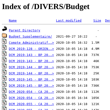
Index of /DIVERS/Budget
Name
Last modified
Size
De
Parent Directory
Budget Supplementaire/
Compte Administratif..>
DCM 2019-128 - ORIEN..>
DCM 2019-143 - BP 20..>
DCM 2019-143 - BP 20..>
DCM 2019-144 - BP 20..>
DCM 2019-144 - BP 20..>
DCM 2019-145 - BP 20..>
DCM 2019-145 - BP 20..>
DCM 2020-054 - CA 20..>
DCM 2020-054 - CA 20..>
DCM 2020-055 - CA 20..>