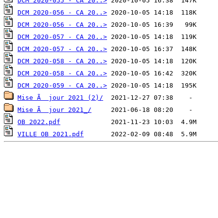
DCM 2020-055 - CA 20..>
DCM 2020-056 - CA 20..>
DCM 2020-056 - CA 20..>
DCM 2020-057 - CA 20..>
DCM 2020-057 - CA 20..>
DCM 2020-058 - CA 20..>
DCM 2020-058 - CA 20..>
DCM 2020-059 - CA 20..>
Mise Ã  jour 2021 (2)/
Mise Ã  jour 2021_/
OB 2022.pdf
VILLE OB 2021.pdf